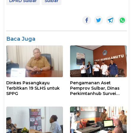
DPRD Sulbar
Sulbar
Baca Juga
Dinkes Pasangkayu
Pengamanan Aset
Terbitkan 19 SLHS untuk
Pemprov Sulbar, Dinas
SPPG
Perkimtanhub Survei
Tiga Sekolah di
Pasangkayu