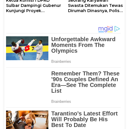
Ketua Komisi I DPRD
Seorang Karyawan
Sulbar Dampingi Gubenur
Swasta Ditemukan Tewas
Kunjungi Proyek
Dirumah Dinasnya, Polisi:
Pembangunan di
Tanpa Kekerasan
Kabupaten Pasangkayu