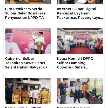
Biro Pemkesra Setda
Internet Sulbar Digital
Sulbar Gelar Sosialisasi
Percepat Layanan,
Penyusunan LPPD TA
Puskesmas Pasangkayu
2026 di Pasangkayu
Siapkan Anggaran
Langganan 2026
Gubernur Sulbar
Ketua Komisi I DPRD
Tekankan Sawit Harus
Sulbar Dampingi
Sejahterakan Rakyat dan
Gubernur Safari
Taat Pajak
Ramadan di Pasangkayu