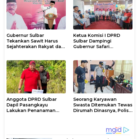
Gubernur Sulbar
Ketua Komisi I DPRD
Tekankan Sawit Harus
Sulbar Dampingi
Sejahterakan Rakyat dan
Gubernur Safari
Taat Pajak
Ramadan di Pasangkayu
Anggota DPRD Sulbar
Seorang Karyawan
Dapil Pasangkayu
Swasta Ditemukan Tewas
Lakukan Penanaman
Dirumah Dinasnya, Polisi:
Pohon
Tanpa Kekerasan