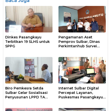
Baca Juga
Dinkes Pasangkayu
Pengamanan Aset
Terbitkan 19 SLHS untuk
Pemprov Sulbar, Dinas
SPPG
Perkimtanhub Survei
Tiga Sekolah di
Pasangkayu
Biro Pemkesra Setda
Internet Sulbar Digital
Sulbar Gelar Sosialisasi
Percepat Layanan,
Penyusunan LPPD TA
Puskesmas Pasangkayu
2026 di Pasangkayu
Siapkan Anggaran
Langganan 2026