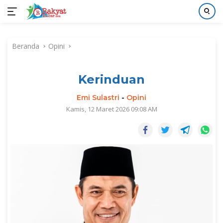
Langsung
ke
Beranda
Opini
konten
Kerinduan
Emi Sulastri
-
Opini
Kamis, 12 Maret 2026 09:08 AM