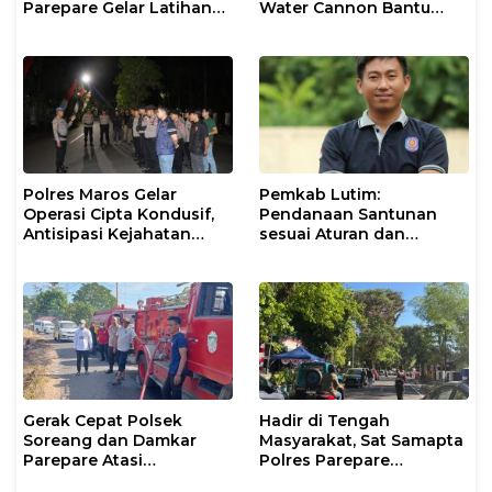
Parepare Gelar Latihan
Water Cannon Bantu
Dalmas
Petani
Polres Maros Gelar
Pemkab Lutim:
Operasi Cipta Kondusif,
Pendanaan Santunan
Antisipasi Kejahatan
sesuai Aturan dan
Jalanan dan Penyakit
Prosedur Resmi
Masyarakat
Gerak Cepat Polsek
Hadir di Tengah
Soreang dan Damkar
Masyarakat, Sat Samapta
Parepare Atasi
Polres Parepare
Kebakaran Lahan
Gencarkan Patroli Pagi