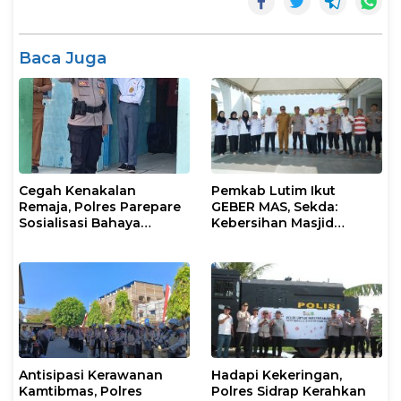
Baca Juga
Cegah Kenakalan
Pemkab Lutim Ikut
Remaja, Polres Parepare
GEBER MAS, Sekda:
Sosialisasi Bahaya
Kebersihan Masjid
Narkoba dan Bullying di
Tanggung Jawab
Sekolah
Bersama
Antisipasi Kerawanan
Hadapi Kekeringan,
Kamtibmas, Polres
Polres Sidrap Kerahkan