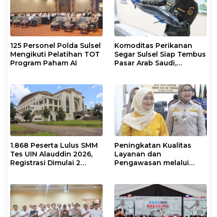
125 Personel Polda Sulsel
Komoditas Perikanan
Mengikuti Pelatihan TOT
Segar Sulsel Siap Tembus
Program Paham AI
Pasar Arab Saudi,
Karantina Pastikan
Sesuai Standar Ekspor
1.868 Peserta Lulus SMM
Peningkatan Kualitas
Tes UIN Alauddin 2026,
Layanan dan
Registrasi Dimulai 2
Pengawasan melalui
Agustus
Evaluasi Operasional
Tindakan Karantina
Hewan