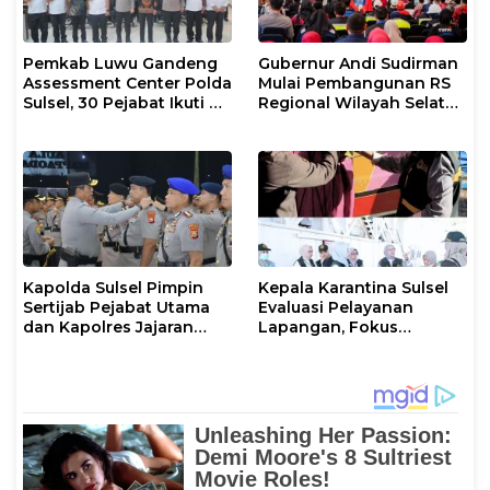
Pemkab Luwu Gandeng
Gubernur Andi Sudirman
Assessment Center Polda
Mulai Pembangunan RS
Sulsel, 30 Pejabat Ikuti Uji
Regional Wilayah Selatan
Kompetensi Berbasis
di Gowa, Target
Merit System
Rampung 2027
Kapolda Sulsel Pimpin
Kepala Karantina Sulsel
Sertijab Pejabat Utama
Evaluasi Pelayanan
dan Kapolres Jajaran
Lapangan, Fokus
Serta Lantik Karolog dan
Tingkatkan Kualitas
Kapolresta Gowa
Layanan Publik