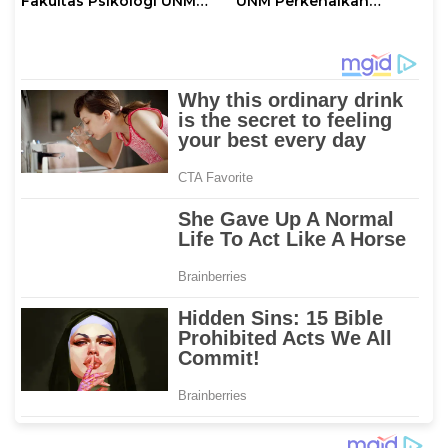
Fakultas Psikologi UNM
UNM Perkenalkan
Sampaikan Apresiasi
Gerakan “Mapaccing
Khusus
UNM”