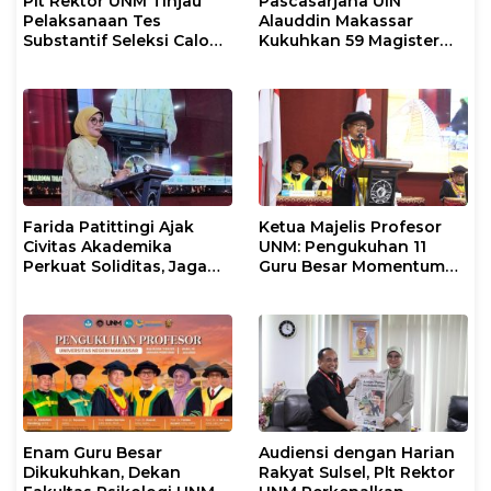
Plt Rektor UNM Tinjau
Pascasarjana UIN
Pelaksanaan Tes
Alauddin Makassar
Substantif Seleksi Calon
Kukuhkan 59 Magister
Mahasiswa PPG
Baru dalam Yudisium
Gelombang II 2026
Khusus
Farida Patittingi Ajak
Ketua Majelis Profesor
Civitas Akademika
UNM: Pengukuhan 11
Perkuat Soliditas, Jaga
Guru Besar Momentum
Keutuhan UNM di Segala
Perkuat Tradisi Akademik
Tantangan
Enam Guru Besar
Audiensi dengan Harian
Dikukuhkan, Dekan
Rakyat Sulsel, Plt Rektor