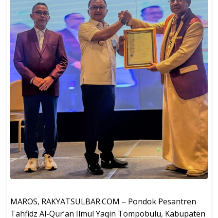
MAROS, RAKYATSULBAR.COM – Pondok Pesantren
Tahfidz Al-Qur’an Ilmul Yaqin Tompobulu, Kabupaten