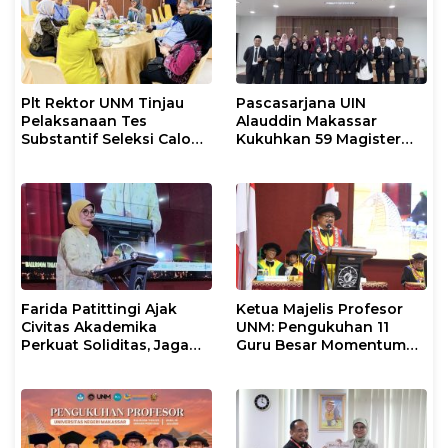
Plt Rektor UNM Tinjau
Pascasarjana UIN
Pelaksanaan Tes
Alauddin Makassar
Substantif Seleksi Calon
Kukuhkan 59 Magister
Mahasiswa PPG
Baru dalam Yudisium
Gelombang II 2026
Khusus
Farida Patittingi Ajak
Ketua Majelis Profesor
Civitas Akademika
UNM: Pengukuhan 11
Perkuat Soliditas, Jaga
Guru Besar Momentum
Keutuhan UNM di Segala
Perkuat Tradisi Akademik
Tantangan