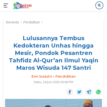
Langsung
ke
Beranda
Pendidikan
konten
Lulusannya Tembus
Kedokteran Unhas hingga
Mesir, Pondok Pesantren
Tahfidz Al-Qur’an Ilmul Yaqin
Maros Wisuda 147 Santri
Emi Sulastri
-
Pendidikan
Rabu, 24 Juni 2026 20:46 PM