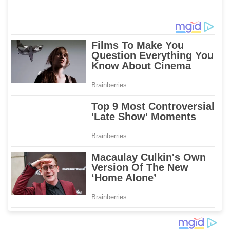
Berkali-kali: Itu Siasat
atau Topeng Palsu? Bikin
Rontok Marwah dan
Sakralnya Sidang
Promosi Doktor