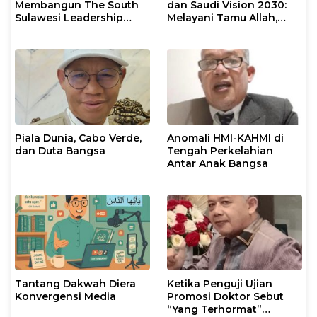
Membangun The South
dan Saudi Vision 2030:
Sulawesi Leadership
Melayani Tamu Allah,
Civilization
Membangun
Kepemimpinan Dunia
Islam
Piala Dunia, Cabo Verde,
Anomali HMI-KAHMI di
dan Duta Bangsa
Tengah Perkelahian
Antar Anak Bangsa
Tantang Dakwah Diera
Ketika Penguji Ujian
Konvergensi Media
Promosi Doktor Sebut
“Yang Terhormat”