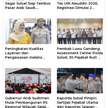
Segar Sulsel Siap Tembus
Tes UIN Alauddin 2026,
Pasar Arab Saudi,
Registrasi Dimulai 2
Karantina Pastikan
Agustus
Sesuai Standar Ekspor
Peningkatan Kualitas
Pemkab Luwu Gandeng
Layanan dan
Assessment Center Polda
Pengawasan melalui
Sulsel, 30 Pejabat Ikuti Uji
Evaluasi Operasional
Kompetensi Berbasis
Tindakan Karantina
Merit System
Hewan
Gubernur Andi Sudirman
Kapolda Sulsel Pimpin
Mulai Pembangunan RS
Sertijab Pejabat Utama
Regional Wilayah Selatan
dan Kapolres Jajaran