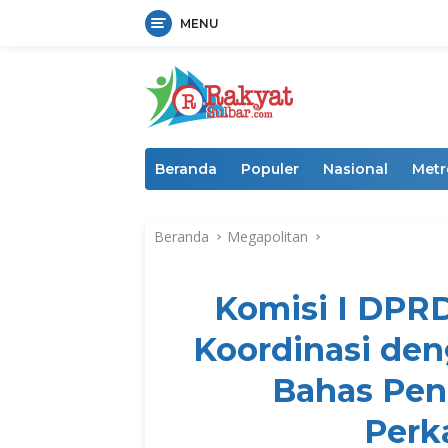
MENU
Langsung
ke
konten
Beranda
Populer
Nasional
Metr
Beranda
Megapolitan
Komisi I DPRD
Koordinasi den
Bahas Pen
Perk