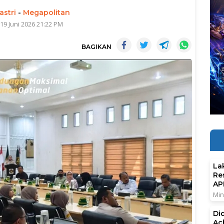
astri
-
Megapolitan
 19 Juni 2026 21:22 PM
BAGIKAN
La
Re
AP
Min
Di
Ac