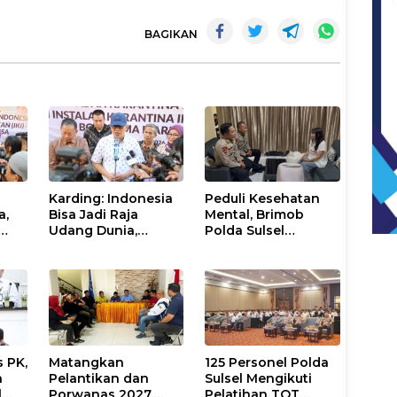
BAGIKAN
Karding: Indonesia
Peduli Kesehatan
a,
Bisa Jadi Raja
Mental, Brimob
Udang Dunia,
Polda Sulsel
an
Karantina Siap
Resmikan Pojok
lan
Kawal Ekspor
Curhat dengan
Layanan Psikolog
dan Psikiater
 PK,
Matangkan
125 Personel Polda
a
Pelantikan dan
Sulsel Mengikuti
l
Porwanas 2027,
Pelatihan TOT