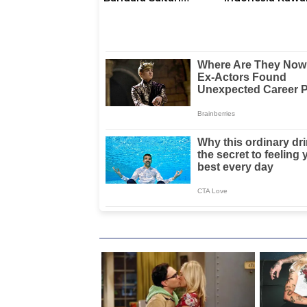
Hasanuddin,
Implementasi N
Perkuat Sinergi
Layanan Logistik