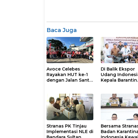
Baca Juga
Avoce Celebes
Di Balik Ekspor
Rayakan HUT ke-1
Udang Indonesi
dengan Jalan Santai
Kepala Barantin
& Hiburan
Pastikan Layan
Karantina Berja
Optimal
Stranas PK Tinjau
Bersama Stranas
Implementasi NLE di
Badan Karantin
Bandara Sultan
Indonesia Kawa