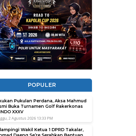
POPULER
kukan Pukulan Perdana, Aksa Mahmud
smi Buka Turnamen Golf Rakerkonas
INDO XXXV
ggu, 2 Agustus 2026 13:33 PM
dampingi Wakil Ketua 1 DPRD Takalar,
hmad Daeng Se’re Serahkan Bantuan