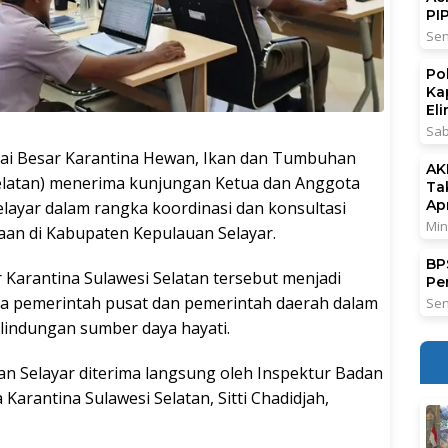
PI
Sen
Po
Ka
El
Sab
 Besar Karantina Hewan, Ikan dan Tumbuhan
AK
Selatan) menerima kunjungan Ketua dan Anggota
Ta
Ap
layar dalam rangka koordinasi dan konsultasi
Min
aan di Kabupaten Kepulauan Selayar.
BPS
Karantina Sulawesi Selatan tersebut menjadi
Pe
a pemerintah pusat dan pemerintah daerah dalam
Sen
lindungan sumber daya hayati.
Selayar diterima langsung oleh Inspektur Badan
Karantina Sulawesi Selatan, Sitti Chadidjah,