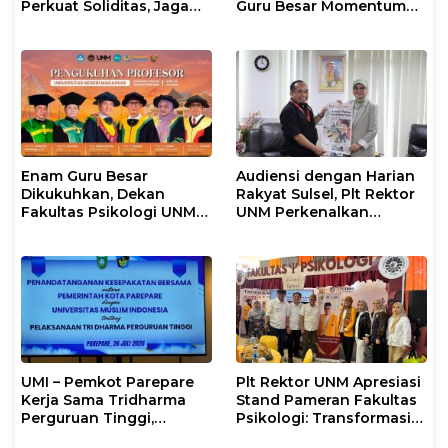
Perkuat Soliditas, Jaga
Guru Besar Momentum
Keutuhan UNM di Segala
Perkuat Tradisi Akademik
Tantangan
Enam Guru Besar
Audiensi dengan Harian
Dikukuhkan, Dekan
Rakyat Sulsel, Plt Rektor
Fakultas Psikologi UNM
UNM Perkenalkan
Sampaikan Apresiasi
Gerakan “Mapaccing
Khusus
UNM”
UMI – Pemkot Parepare
Plt Rektor UNM Apresiasi
Kerja Sama Tridharma
Stand Pameran Fakultas
Perguruan Tinggi,
Psikologi: Transformasi
Walikota: UMI Aktif
Riset Menjadi Layanan