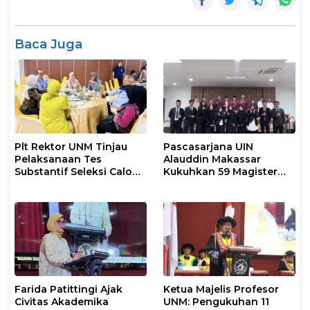
Baca Juga
Plt Rektor UNM Tinjau
Pascasarjana UIN
Pelaksanaan Tes
Alauddin Makassar
Substantif Seleksi Calon
Kukuhkan 59 Magister
Mahasiswa PPG
Baru dalam Yudisium
Gelombang II 2026
Khusus
Farida Patittingi Ajak
Ketua Majelis Profesor
Civitas Akademika
UNM: Pengukuhan 11